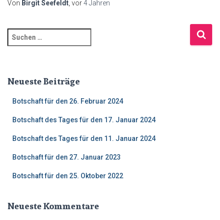
Von
Birgit Seefeldt
, vor
4 Jahren
S
u
c
h
e
Neueste Beiträge
n
n
Botschaft für den 26. Februar 2024
a
c
Botschaft des Tages für den 17. Januar 2024
h
Botschaft des Tages für den 11. Januar 2024
:
Botschaft für den 27. Januar 2023
Botschaft für den 25. Oktober 2022
Neueste Kommentare