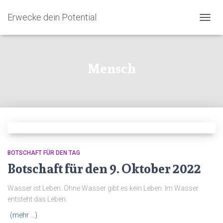
Erwecke dein Potential
NAVIG
UMSC
Mensch
BOTSCHAFT FÜR DEN TAG
Botschaft für den 9. Oktober 2022
Wasser ist Leben. Ohne Wasser gibt es kein Leben. Im Wasser
entsteht das Leben.
(mehr …)