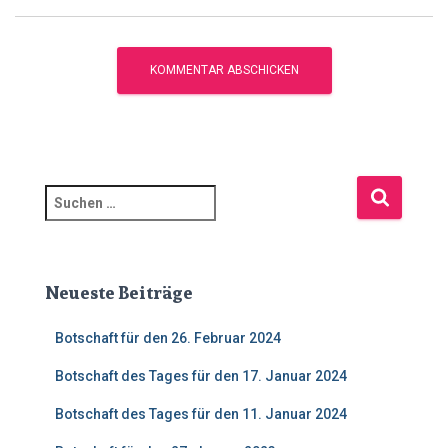
S
u
c
h
e
Neueste Beiträge
n
n
Botschaft für den 26. Februar 2024
a
c
Botschaft des Tages für den 17. Januar 2024
h
Botschaft des Tages für den 11. Januar 2024
: