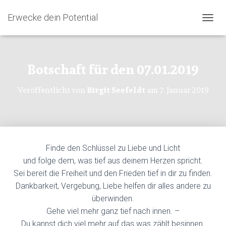
Erwecke dein Potential
N
A
V
I
Botschaft für den 07.01.2019
G
A
T
Veröffentlicht von
Birgit Seefeldt
am
7. Januar 2019
I
O
N
U
M
S
Finde den Schlüssel zu Liebe und Licht
C
und folge dem, was tief aus deinem Herzen spricht.
H
A
Sei bereit die Freiheit und den Frieden tief in dir zu finden.
L
Dankbarkeit, Vergebung, Liebe helfen dir alles andere zu
T
überwinden.
E
N
Gehe viel mehr ganz tief nach innen. –
Du kannst dich viel mehr auf das was zählt besinnen.