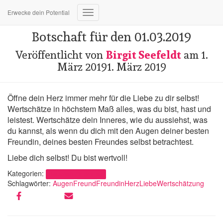
Erwecke dein Potential
Navigation
umschalten
Botschaft für den 01.03.2019
Veröffentlicht von
Birgit Seefeldt
am
1.
März 2019
1. März 2019
Öffne dein Herz immer mehr für die Liebe zu dir selbst!
Wertschätze in höchstem Maß alles, was du bist, hast und
leistest. Wertschätze dein Inneres, wie du aussiehst, was
du kannst, als wenn du dich mit den Augen deiner besten
Freundin, deines besten Freundes selbst betrachtest.
Liebe dich selbst! Du bist wertvoll!
Kategorien:
Botschaft für den Tag
Schlagwörter:
Augen
Freund
Freundin
Herz
Liebe
Wertschätzung